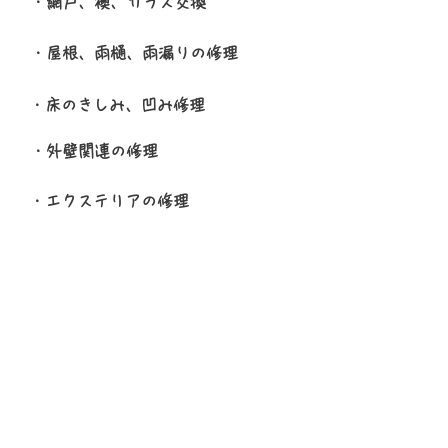
​・網戸、襖、ガラス交換
​・屋根、雨樋、雨漏りの修理
​・床のきしみ、凹み修理
​・外壁関連の修理
​・エクステリアの修理
​・電気関連の交換、修理
​などなど♪
​他箇所の修理についてはお電話でご
相談ください。また修理に関しては
見積りをしますのでお気軽にお問合
せ下さい！！