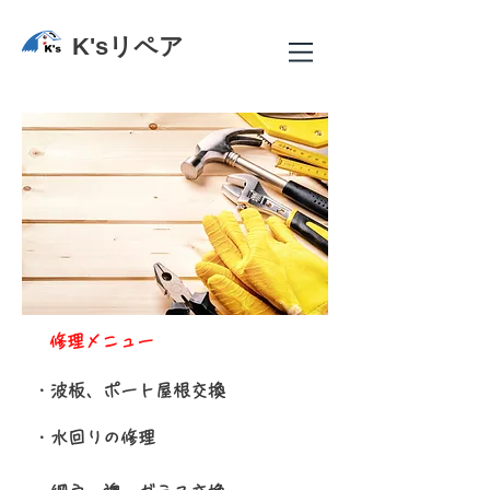
K'sリペア
​修理メニュー
​・波板、ポート屋根交換
​・水回りの修理